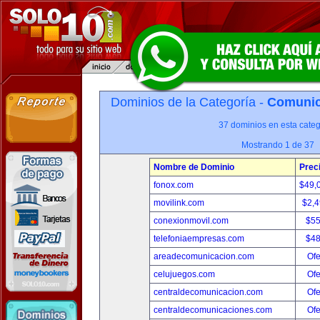
Dominios de la Categoría -
Comunica
37 dominios en esta categ
Mostrando 1 de 37
Nombre de Dominio
Prec
fonox.com
$49,
movilink.com
$2,
conexionmovil.com
$5
telefoniaempresas.com
$4
areadecomunicacion.com
Ofe
celujuegos.com
Ofe
centraldecomunicacion.com
Ofe
centraldecomunicaciones.com
Ofe