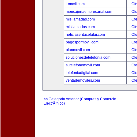
i-movil.com
Ofe
mensajeriaempresarial.com
Ofe
misllamadas.com
Ofe
misllamados.com
Ofe
noticiasentucelular.com
Ofe
pagospormovil.com
Ofe
planmovil.com
Ofe
solucionesdetelefonia.com
Ofe
sutelefonomovil.com
Ofe
telefoniadigital.com
Ofe
ventademoviles.com
Ofe
<< Categoria Anterior (Compras y Comercio
ElectrÃ³nico)