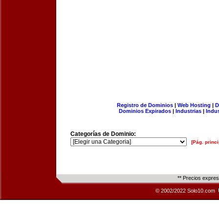
Registro de Dominios
|
Web Hosting
|
D
Dominios Expirados
|
Industrias
|
Indu
Categorías de Dominio:
[Pág. princi
** Precios expre
© 2002/2022 Solo10.com