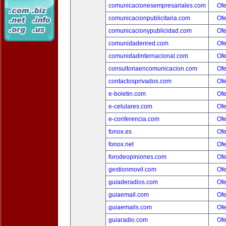
comunicacionesempresariales.com
Ofe
comunicacionpublicitaria.com
Ofe
comunicacionypublicidad.com
Ofe
comunidadenred.com
Ofe
comunidadinternacional.com
Ofe
consultoriaencomunicacion.com
Ofe
contactosprivados.com
Ofe
e-boletin.com
Ofe
e-celulares.com
Ofe
e-conferencia.com
Ofe
fonox.es
Ofe
fonox.net
Ofe
forodeopiniones.com
Ofe
gestionmovil.com
Ofe
guiaderadios.com
Ofe
guiaemail.com
Ofe
guiaemails.com
Ofe
guiaradio.com
Ofe