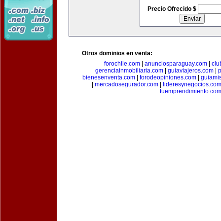
Precio Ofrecido $
Otros dominios en venta:
forochile.com
|
anunciosparaguay.com
|
clu
gerenciainmobiliaria.com
|
guiaviajeros.com
|
p
bienesenventa.com
|
forodeopiniones.com
|
guiami
|
mercadosegurador.com
|
lideresynegocios.co
tuemprendimiento.co