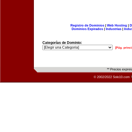
Registro de Dominios
|
Web Hosting
|
D
Dominios Expirados
|
Industrias
|
Indu
Categorías de Dominio:
[Pág. princi
** Precios expre
© 2002/2022 Solo10.com