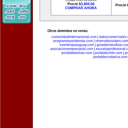
COMPRAR AHORA
Precio $
3,900.00
Precio 
COMPRAR AHORA
Otros dominios en venta:
comunidadinternacional.com
|
datoscomerciales
programasysistemas.com
|
reservatusviajes.co
eventosparaguay.com
|
guiadeindustrias.c
asociacionempresarial.com
|
escuelaprofesional.
portaldebolivia.com
|
portaldechile.com
|
p
portaldecostarica.com