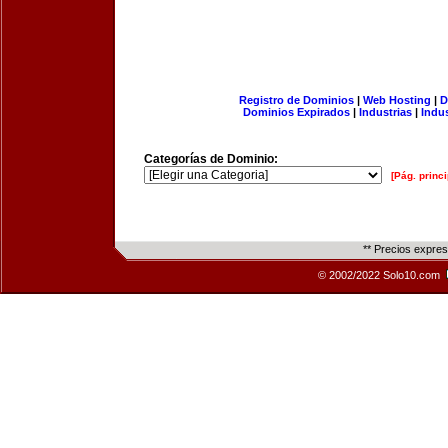
Registro de Dominios
|
Web Hosting
|
D
Dominios Expirados
|
Industrias
|
Indu
Categorías de Dominio:
[Pág. princi
** Precios expre
© 2002/2022 Solo10.com