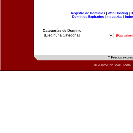
Registro de Dominios
|
Web Hosting
|
D
Dominios Expirados
|
Industrias
|
Indu
Categorías de Dominio:
[Pág. princi
** Precios expre
© 2002/2022 Solo10.com