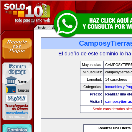
CamposyTierra
El dueño de este dominio lo ha
Mayusculas:
CAMPOSYTIER
Minusculas:
camposytierras.
Longitud:
14 caracteres
Categorias:
Inmuebles y Pro
Precio:
Realizar una ofe
Visitar!
camposytierra
Serán consideradas ofer
Realizar una Oferta