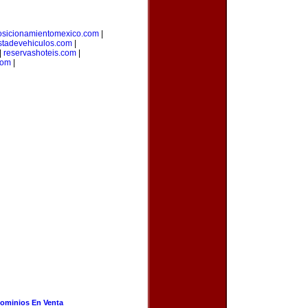
osicionamientomexico.com
|
stadevehiculos.com
|
|
reservashoteis.com
|
com
|
ominios En Venta