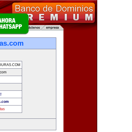
ras.com
DURAS.COM
.com
!
s.com
tas