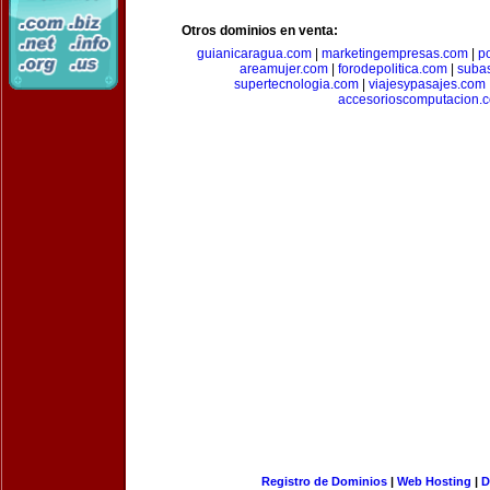
Otros dominios en venta:
guianicaragua.com
|
marketingempresas.com
|
p
areamujer.com
|
forodepolitica.com
|
suba
supertecnologia.com
|
viajesypasajes.com
accesorioscomputacion.
Registro de Dominios
|
Web Hosting
|
D