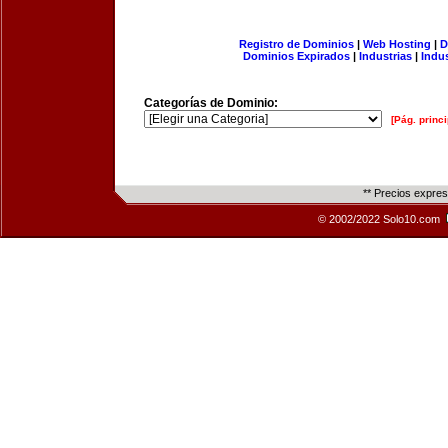
Registro de Dominios
|
Web Hosting
|
D
Dominios Expirados
|
Industrias
|
Indu
Categorías de Dominio:
[Pág. princi
** Precios expre
© 2002/2022 Solo10.com