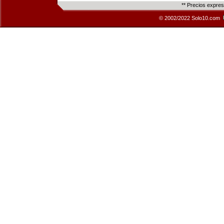
** Precios expre
© 2002/2022 Solo10.com