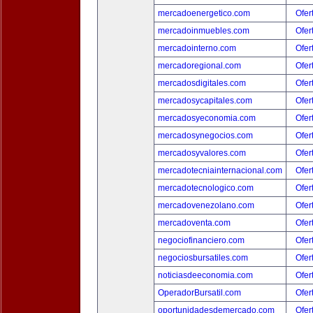
mercadoenergetico.com
Ofer
mercadoinmuebles.com
Ofer
mercadointerno.com
Ofer
mercadoregional.com
Ofer
mercadosdigitales.com
Ofer
mercadosycapitales.com
Ofer
mercadosyeconomia.com
Ofer
mercadosynegocios.com
Ofer
mercadosyvalores.com
Ofer
mercadotecniainternacional.com
Ofer
mercadotecnologico.com
Ofer
mercadovenezolano.com
Ofer
mercadoventa.com
Ofer
negociofinanciero.com
Ofer
negociosbursatiles.com
Ofer
noticiasdeeconomia.com
Ofer
OperadorBursatil.com
Ofer
oportunidadesdemercado.com
Ofer