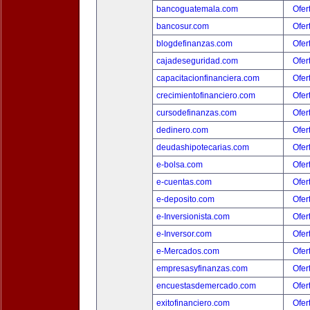
bancoguatemala.com
Ofer
bancosur.com
Ofer
blogdefinanzas.com
Ofer
cajadeseguridad.com
Ofer
capacitacionfinanciera.com
Ofer
crecimientofinanciero.com
Ofer
cursodefinanzas.com
Ofer
dedinero.com
Ofer
deudashipotecarias.com
Ofer
e-bolsa.com
Ofer
e-cuentas.com
Ofer
e-deposito.com
Ofer
e-Inversionista.com
Ofer
e-Inversor.com
Ofer
e-Mercados.com
Ofer
empresasyfinanzas.com
Ofer
encuestasdemercado.com
Ofer
exitofinanciero.com
Ofer