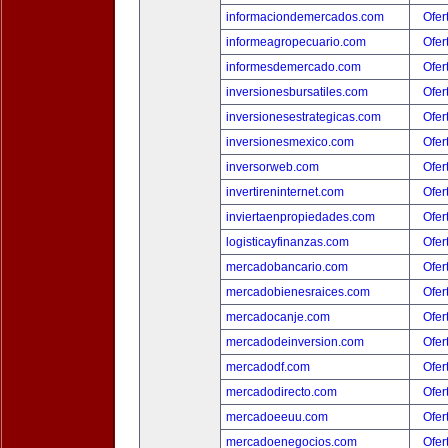
informaciondemercados.com
Ofer
informeagropecuario.com
Ofer
informesdemercado.com
Ofer
inversionesbursatiles.com
Ofer
inversionesestrategicas.com
Ofer
inversionesmexico.com
Ofer
inversorweb.com
Ofer
invertireninternet.com
Ofer
inviertaenpropiedades.com
Ofer
logisticayfinanzas.com
Ofer
mercadobancario.com
Ofer
mercadobienesraices.com
Ofer
mercadocanje.com
Ofer
mercadodeinversion.com
Ofer
mercadodf.com
Ofer
mercadodirecto.com
Ofer
mercadoeeuu.com
Ofer
mercadoenegocios.com
Ofer